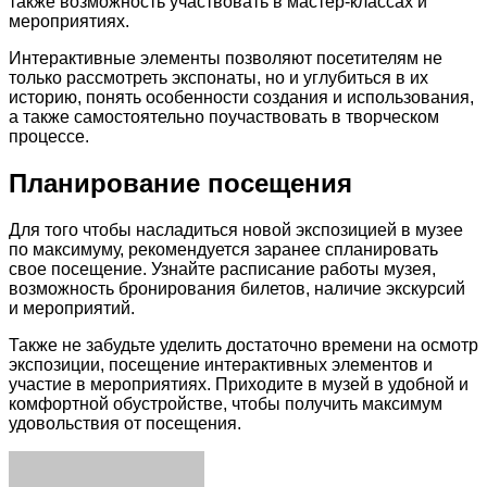
также возможность участвовать в мастер-классах и
мероприятиях.
Интерактивные элементы позволяют посетителям не
только рассмотреть экспонаты, но и углубиться в их
историю, понять особенности создания и использования,
а также самостоятельно поучаствовать в творческом
процессе.
Планирование посещения
Для того чтобы насладиться новой экспозицией в музее
по максимуму, рекомендуется заранее спланировать
свое посещение. Узнайте расписание работы музея,
возможность бронирования билетов, наличие экскурсий
и мероприятий.
Также не забудьте уделить достаточно времени на осмотр
экспозиции, посещение интерактивных элементов и
участие в мероприятиях. Приходите в музей в удобной и
комфортной обустройстве, чтобы получить максимум
удовольствия от посещения.
Facebook
Twitter
LinkedIn
Tumblr
Pinterest
Reddit
VKontakte
Odnoklassniki
Skype
WhatsApp
Telegram
Viber
Share
Print
via