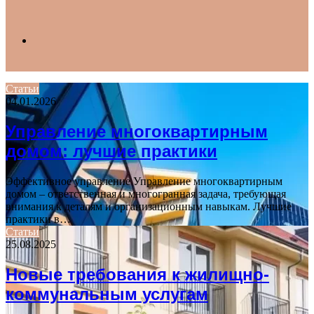
Search
Статьи
04.01.2026
for
Управление многоквартирным
домом: лучшие практики
Эффективное управление Управление многоквартирным
домом – ответственная и многогранная задача, требующая
внимания к деталям и организационным навыкам. Лучшие
практики в…
Статьи
25.08.2025
Новые требования к жилищно-
коммунальным услугам