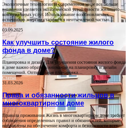
Экологичные технологии В современном мире все больше
внимания уделяется экологической устойчивости жилищно-
коммунальных услуг. Использование возобновляемых
источников энергии становится неотъемлемой частью…
Статьи
03.09.2025
Как улучшить состояние жилого
фонда в доме?
Планировка и дизайн Для улучшения состояния жилого фонда
в доме важно обратить внимание на планировку и дизайн
помещений. Оптимальная планировка…
Статьи
31.03.2026
Права и обязанности жильцов в
многоквартирном доме
Правила проживания Жизнь в многоквартирном доме требует
соблюдения определенных правил и обязанностей, которые
направлены на обеспечение комфорта и безопасности всех…